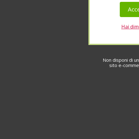
Hai dim
Non disponi di un
sito e-commer